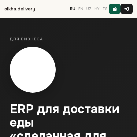
olkha.delivery
RU
EN
UZ
HY
TG
ДЛЯ БИЗНЕСА
ERP для доставки
еды
«сделанная для